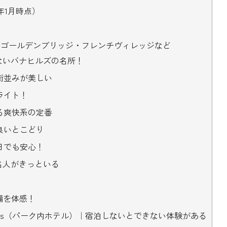
年1月時点）
｜ゴールデンブリッジ・フレンチヴィレッジなど
ないバナヒルズの名所！
街並みが美しい
ライト！
る爽快系の定番
良いとこどり
日でも安心！
名人がきっといる
新設備を体感！
age Bana Hills（パーク内ホテル）｜宿泊しないとできない体験がある