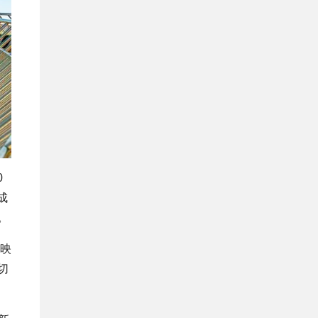
0
成
。
る映
切