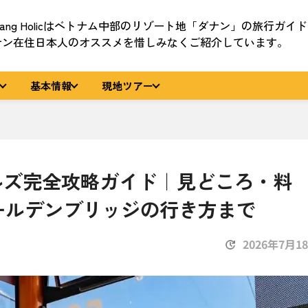
nang Holicはベトナム中部のリゾート地「ダナン」の旅行ガイ
ナン在住日本人のオススメを惜しみなくご紹介しています。
基本情報
現地ツアー
ヒルズ完全攻略ガイド｜見どころ・料
ールデンブリッジの行き方まで
2026年7月1