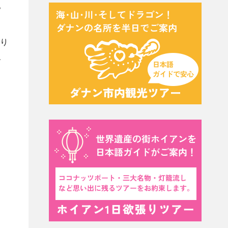
。
かり
、