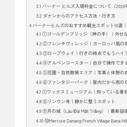
3.1
バーナー ヒルズ入場料金について（2026
3.2
ダナンからのアクセス方法・行き方
4
バーナーヒルズのおすすめ観光スポット10選
4.1
①ゴールデンブリッジ（神の手）｜外せ
4.2
②フレンチヴィレッジ｜ヨーロッパ風の
4.3
③ロープウェイ｜行きの時点でもうハイ
4.4
④アルペンコースター｜自分で操作でき
4.5
⑤花園・自然散策エリア｜写真と休憩の
4.6
⑥ファンタジーパーク｜屋内だから雨の
4.7
⑦ワックスミュージアム｜知っている著
4.8
⑧リンウン寺｜静かに整うスポット
4.9
⑨月の城（Lâu Đài Mặt Trăng）｜最
4.10
⑩Mercure Danang French Vill