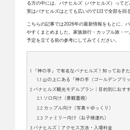
る方の中には、バナヒルズ（バナヒルズ）ってど
実はバナヒルズはとても広いので1日で全部を回
こちらの記事では2026年の最新情報をもとに、
やすくまとめました。家族旅行・カップル旅・一
予定を立てる前の参考にしてみてください。
1
「神の手」で有名なバナヒルズ！知っておきた
1.1
山の上にある「神の手（ゴールデンブリ
2
バナヒルズ観光モデルプラン｜目的別におす
2.1
ソロ向け（景観重視）
2.2
カップル向け（写真＋ゆっくり）
2.3
ファミリー向け（お子様連れ）
3
バナヒルズ｜アクセス方法・入場料金