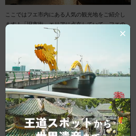
ここではフエ市内にある人気の観光地をご紹介し
ます！「旧市街」エリアに点在していて、フエの
×
目玉スポットでもあるグエン王宮を中心に、一度
は見ておきたい古き良きフエのリアルな姿が魅力
です。スポットの距離感が近いので効率的に回り
やすいのも嬉しい点です。
グエン朝王宮 (
)
Đại Nội