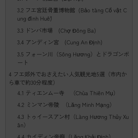
3.2
フエ宮廷骨董博物館 (Bảo tàng Cổ vật C
ung đình Huế)
3.3
ドンバ市場 (Chợ Đông Ba)
3.4
アンディン宮 (Cung An Định)
3.5
フォーン川（Sông Hương）とドラゴンボ
ート
4
フエ郊外でおさえたい人気観光地5選（市内か
ら車で約30分程度）
4.1
ティエンムー寺 （Chùa Thiên Mụ）
4.2
ミンマン帝陵 （Lăng Minh Mạng）
4.3
トゥイースアン村（Làng Hương Thủy Xu
ân）
4.4
カイディン帝廟（Lăng Khải Định）