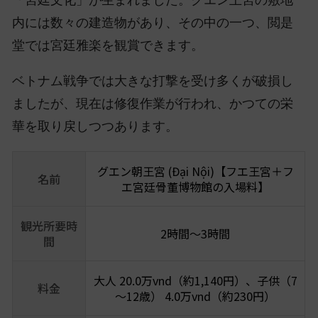
内には数々の建造物があり、その中の一つ、閲是
堂では宮廷雅楽を観賞できます。
ベトナム戦争では大きな打撃を受け多くが破損し
ましたが、現在は修復作業が行われ、かつての栄
華を取り戻しつつあります。
グエン朝王宮 (Đại Nội)【フエ王宮＋フ
名前
エ宮廷骨董博物館の入場料】
観光所要時
2時間〜3時間
間
大人 20.0万vnd（約1,140円）、子供（7
料金
～12歳） 4.0万vnd（約230円）