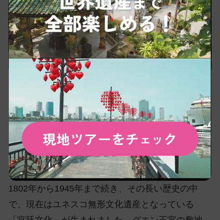
観光客のほとんどが訪れるグエン王宮はフエの象
徴的存在。威風堂々という言葉がしっくりくるほ
どの圧巻な佇まいは、143年の歴史の重みを感じさ
現地ツアーをチ
ク
ェッ
せます。世界遺産「フエの建造物群」で最も大き
い規模の世界遺産です。
1802年から1945年まで続き、その長い歴史の中
で、現在はユネスコ無形文化遺産となっている
「宮廷文化」が生まれました。グエン王宮の敷地