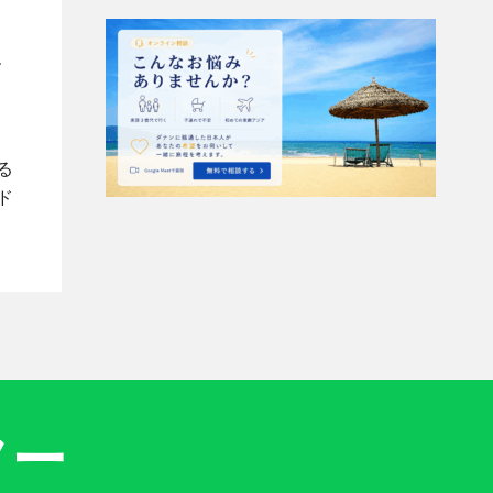
、
す
る
ド
ター