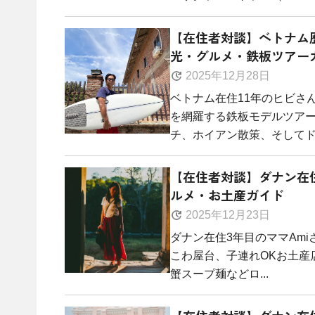
【在住者対談】ベトナム
光・グルメ・鉄板ツアー
2025年12月28日
ベトナム在住11年のヒビさ
を網羅する鉄板モデルツア
チ、ホイアン散策、そしてドラ
【在住者対談】ダナン在住
ルメ・お土産ガイド
2025年12月23日
ダナン在住3年目のママAmi
こわ屋台、子連れOKお土産店
蟹スープ麺などロ...