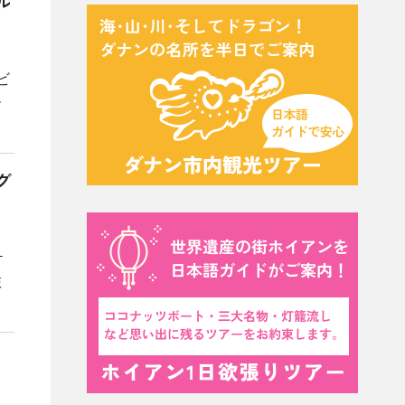
ル
ビ
ー
グ
ケ
旅