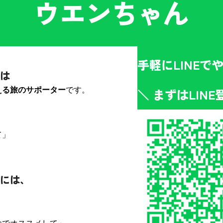
ウエンちゃん
手軽にLINEで
は
える旅のサポーター
です。
＼ まずはLINE
て」
には、