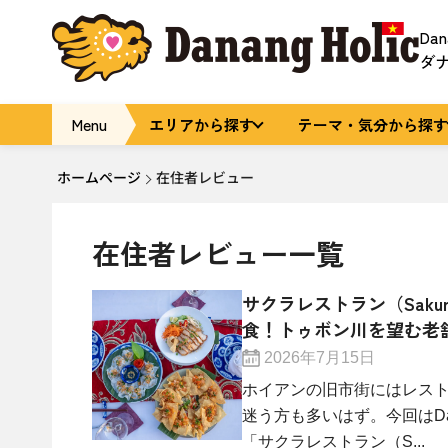
Da
ダ
Menu
エリアから探す
テーマ・気分から探す
ホームページ
在住者レビュー
在住者レビュー一覧
サクラレストラン（Sakura –
食！トゥボン川を望む老
2026年7月15日
ホイアンの旧市街にはレス
迷う方も多いはず。今回はDa
「サクラレストラン（S...