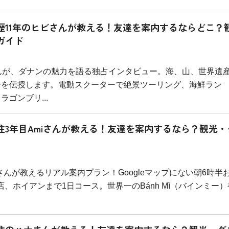
歴11年のヒビさんが教える！友達を案内するならどこ？
ガイド
んが、ダナンの魅力を語る独占インタビュー。海、山、世界遺
ーを伝授します。電動スクーターで絶景ツーリング、海鮮ラン
ゴンブリ...
3年目Amiさんが教える！友達を案内するなら？観光・
さんが教えるリアル案内プラン！Googleマップにない朝6時半
、ホイアンまで1日コース。世界一のBánh Mì（バインミー）