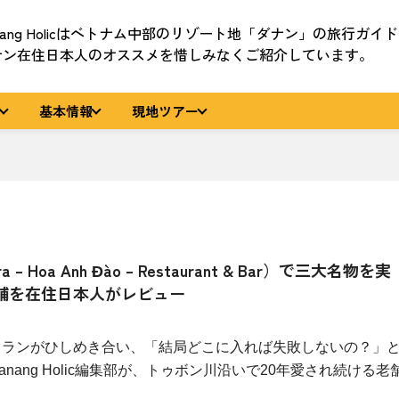
nang Holicはベトナム中部のリゾート地「ダナン」の旅行ガイ
ナン在住日本人のオススメを惜しみなくご紹介しています。
基本情報
現地ツアー
 Hoa Anh Đào – Restaurant & Bar）で三大名物を実
舗を在住日本人がレビュー
トランがひしめき合い、「結局どこに入れば失敗しないの？」
nang Holic編集部が、トゥボン川沿いで20年愛され続ける老