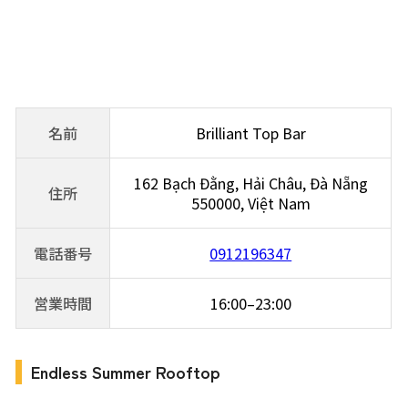
×
名前
Brilliant Top Bar
162 Bạch Đằng, Hải Châu, Đà Nẵng
住所
550000, Việt Nam
電話番号
0912196347
営業時間
16:00–23:00
Endless Summer Rooftop