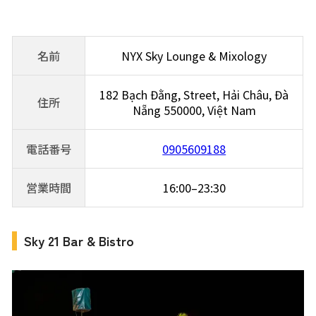
名前
NYX Sky Lounge & Mixology
182 Bạch Đằng, Street, Hải Châu, Đà
住所
Nẵng 550000, Việt Nam
電話番号
0905609188
営業時間
16:00–23:30
Sky 21 Bar & Bistro