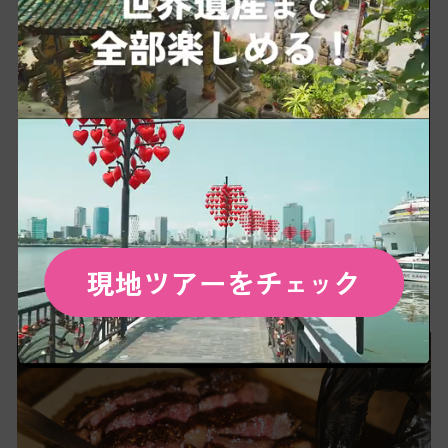
れたオーストラリア産の牛から厳選されていま
す。牛肉本来の風味が感じられるように、調理に
はオリーブオイルと牛脂のみを使用。不要な加工
や過剰な味付けは一切行っていません。この絶妙
な引き算が素材の質を際立たせています。
お店の看板メニューであるステーキは、まさに肉
好きのための逸品。一枚一枚が丁寧に焼き上げら
れ、見た目の美しさはもちろん、焼き加減や香り
現地ツアーをチ
ク
ェッ
からもこだわりを感じることができます。