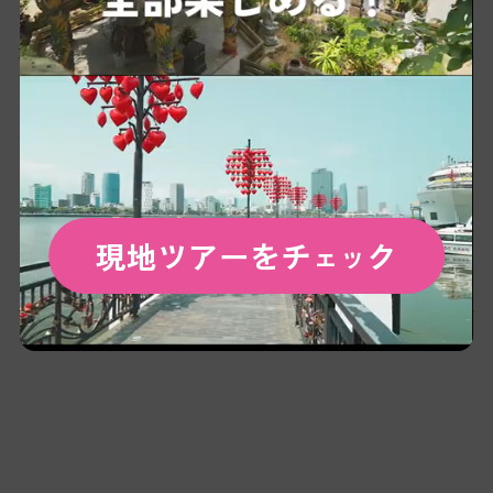
同店の近くにはハン川のナイトクルージング乗り
場もあるため、お食事とともにナイトクルージン
グを楽しめばダナンの夜をおしゃれに満喫するこ
とができますよ。ダナン旅行の際にはぜひThe
Gypsy Rooftop Kitchen & Bar Da Nangを訪れてみ
てください。
現地ツアーをチ
ク
ェッ
基本情報