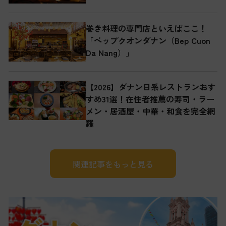
巻き料理の専門店といえばここ！
「ベップクオンダナン（Bep Cuon
Da Nang）」
【2026】ダナン日系レストランおす
すめ31選！在住者推薦の寿司・ラー
メン・居酒屋・中華・和食を完全網
羅
関連記事をもっと見る