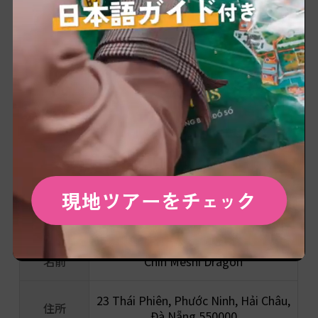
現地ツアーをチ
ク
ェッ
名前
Chin Meshi Dragon
23 Thái Phiên, Phước Ninh, Hải Châu,
住所
Đà Nẵng 550000