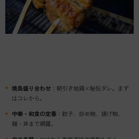
焼鳥盛り合わせ
：朝引き地鶏×秘伝ダレ。まず
はコレから。
中華・和食の定番
：餃子、炒め物、揚げ物、
麺・丼まで網羅。