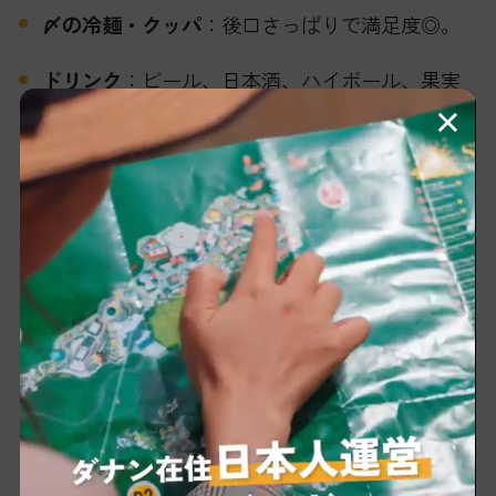
〆の冷麺・クッパ
：後口さっぱりで満足度◎。
ドリンク
：ビール、日本酒、ハイボール、果実
×
酒など。
※在庫・内容は日によって変動。詳細は店頭で
ご確認ください。
※ 2025年10月現在の情報です。最新の情報は
Face
book
等のSNSでご確認ください。
基本情報（陳めし1号店（ハイチャウ
区））