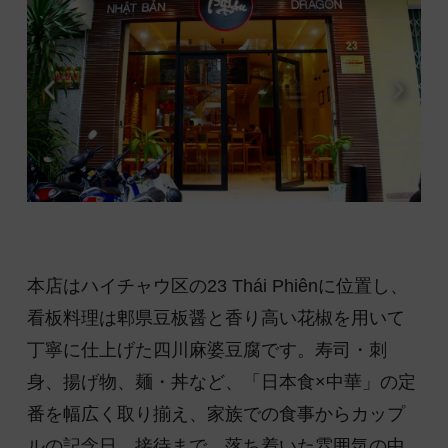
本店はハイチャウ区の23 Thái Phiênに位置し、
看板料理は郫県豆板醤と香り高い花椒を用いて
丁寧に仕上げた四川麻婆豆腐です。寿司・刺
身、揚げ物、麺・丼など、「日本食×中華」の定
番を幅広く取り揃え、家族での食事からカップ
ルの記念日、接待まで、落ち着いた雰囲気の中