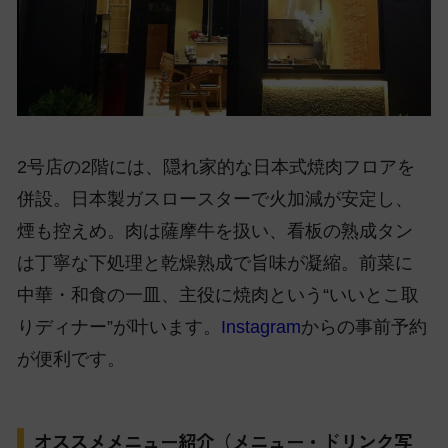
2号店の2階には、隠れ家的な日本式焼肉フロアを
併設。日本製ガスロースターで火加減が安定し、
煙も控えめ。肉は薩摩牛を扱い、看板の熟成タン
は丁寧な下処理と乾燥熟成で旨味が凝縮。前菜に
中華・和食の一皿、主役に焼肉という“いいとこ取
りディナー”が叶います。
Instagram
からの事前予約
が便利です。
オススメメニュー紹介（メニュー・ドリンク写