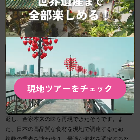
現地ツアーをチ
ク
ェッ
ダナンでの出店ではタンタンメンのスープ作りに
は特に苦労したそうです。日本の軟水とベトナム
の硬水の違いにより、約1ヶ月以上試行錯誤を繰り
返し、金家本来の味を再現できたそうです。ま
た、日本の高品質な食材を現地で調達するため、
複数の業者を訪ね歩き、最適な素材を選定する努