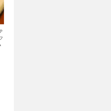
テ
フ
み