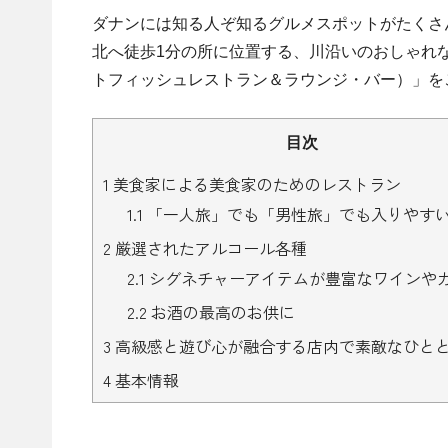
ダナンには知る人ぞ知るグルメスポットがたくさ
北へ徒歩1分の所に位置する、川沿いのおしゃれな雰囲気のレス
トフィッシュレストラン＆ラウンジ・バー）」を
目次
1
美食家による美食家のためのレストラン
1.1
「一人旅」でも「男性旅」でも入りやす
2
厳選されたアルコール各種
2.1
シグネチャーアイテムが豊富なワインや
2.2
お酒の最高のお供に
3
高級感と遊び心が融合する店内で素敵なひと
4
基本情報