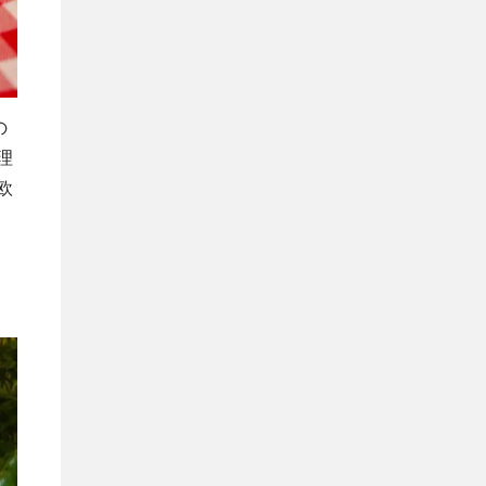
の
理
欧